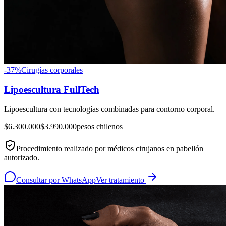
-
37
%
Cirugías corporales
Lipoescultura FullTech
Lipoescultura con tecnologías combinadas para contorno corporal.
$6.300.000
$3.990.000
pesos chilenos
Procedimiento realizado por médicos cirujanos en pabellón
autorizado.
Consultar por WhatsApp
Ver tratamiento