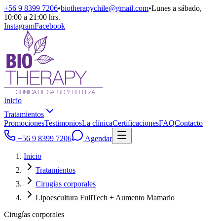
+56 9 8399 7206
•
biotherapychile@gmail.com
•
Lunes a sábado,
10:00 a 21:00 hrs.
Instagram
Facebook
Inicio
Tratamientos
Promociones
Testimonios
La clínica
Certificaciones
FAQ
Contacto
+56 9 8399 7206
Agendar
Inicio
Tratamientos
Cirugías corporales
Lipoescultura FullTech + Aumento Mamario
Cirugías corporales