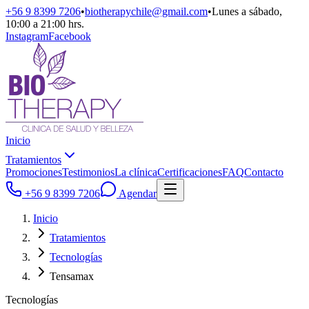
+56 9 8399 7206
•
biotherapychile@gmail.com
•
Lunes a sábado,
10:00 a 21:00 hrs.
Instagram
Facebook
Inicio
Tratamientos
Promociones
Testimonios
La clínica
Certificaciones
FAQ
Contacto
+56 9 8399 7206
Agendar
Inicio
Tratamientos
Tecnologías
Tensamax
Tecnologías